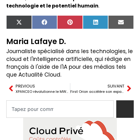
technologie et le potentiel humain
.
X
Facebook
Pinterest
LinkedIn
Email
(Twitter)
Maria Lafaye D.
Journaliste spécialisé dans les technologies, le
cloud et l'intelligence artificielle, qui rédige en
français à l'aide de l'IA pour des médias tels
que Actualité Cloud.
PREVIOUS
SUIVANT
XPANCEO révolutionne le MWC Barcelone 2025 avec cinq prototypes de lentilles intelligentes
First Orion accélère son expansion mondiale avec le lancement de Global Exchange, sa plateforme de nouvelle génération.