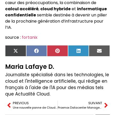
cœur des préoccupations, la combinaison de
calcul accéléré
,
cloud hybride
et
informatique
confidentielle
semble destinée à devenir un pilier
de la prochaine génération d’infrastructure pour
l’IA.
source :
fortanix
X
Facebook
Pinterest
LinkedIn
Email
(Twitter)
Maria Lafaye D.
Journaliste spécialisé dans les technologies, le
cloud et l'intelligence artificielle, qui rédige en
français à l'aide de l'IA pour des médias tels
que Actualité Cloud.
PREVIOUS
SUIVANT
Une nouvelle panne de Cloudflare provoque des dysfonctionnements sur Zoom, Fortnite et d’autres services… tout en mettant à nouveau en évidence la fragilité d’Internet
Proxmox Datacenter Manager 1.0 : le nouveau « centre de commandement » pour les environnements Proxmox chez Stackscale