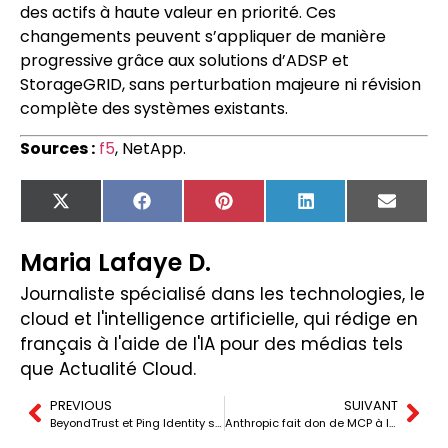
des actifs à haute valeur en priorité. Ces
changements peuvent s’appliquer de manière
progressive grâce aux solutions d’ADSP et
StorageGRID, sans perturbation majeure ni révision
complète des systèmes existants.
Sources :
f5
, NetApp.
X
Facebook
Pinterest
LinkedIn
Email
(Twitter)
Maria Lafaye D.
Journaliste spécialisé dans les technologies, le
cloud et l'intelligence artificielle, qui rédige en
français à l'aide de l'IA pour des médias tels
que Actualité Cloud.
PREVIOUS
SUIVANT
BeyondTrust et Ping Identity s’associent pour unifier la sécurité de l’identité à l’ère de l’IA qui agit
Anthropic fait don de MCP à la Linux Foundation et accélère la course aux normes de l’intelligence artificielle agentique