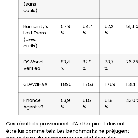
(sans
outils)
Humanity’s
57,9
54,7
52,2
51,4 
Last Exam
%
%
%
(avec
outils)
OSWorld-
83,4
82,9
78,7
76,2 
Verified
%
%
%
GDPval-AA
1 890
1 753
1 769
1 314
Finance
53,9
51,5
51,8
43,0 
Agent v2
%
%
%
Ces résultats proviennent d’Anthropic et doivent
être lus comme tels. Les benchmarks ne préjugent