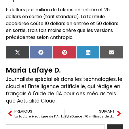
5 dollars par million de tokens en entrée et 25
dollars en sortie (tarif standard). La formule
accélérée coûte 10 dollars en entrée et 50 dollars
en sortie, trois fois moins chère que les versions
précédentes selon Anthropic.
X
Facebook
Pinterest
LinkedIn
Email
(Twitter)
Maria Lafaye D.
Journaliste spécialisé dans les technologies, le
cloud et l'intelligence artificielle, qui rédige en
français à l'aide de l'IA pour des médias tels
que Actualité Cloud.
PREVIOUS
SUIVANT
La facture électrique de l’IA : l’Europe doit retenir la leçon de PJM
ByteDance : 70 milliards de dollars pour contrôler sa propre infrastructure IA