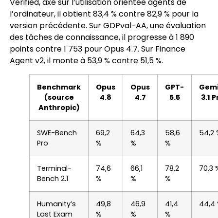
Verified, axé sur l’utilisation orientée agents de
l’ordinateur, il obtient 83,4 % contre 82,9 % pour la
version précédente. Sur GDPval-AA, une évaluation
des tâches de connaissance, il progresse à 1 890
points contre 1 753 pour Opus 4.7. Sur Finance
Agent v2, il monte à 53,9 % contre 51,5 %.
Benchmark
Opus
Opus
GPT-
Gemi
(source
4.8
4.7
5.5
3.1 P
Anthropic)
SWE-Bench
69,2
64,3
58,6
54,2
Pro
%
%
%
Terminal-
74,6
66,1
78,2
70,3 
Bench 2.1
%
%
%
Humanity’s
49,8
46,9
41,4
44,4
Last Exam
%
%
%