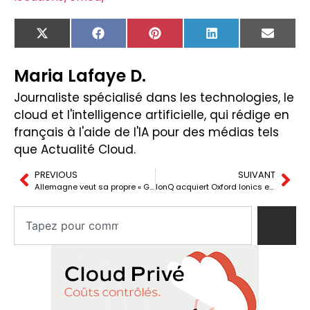
X
Facebook
Pinterest
LinkedIn
Email
(Twitter)
Maria Lafaye D.
Journaliste spécialisé dans les technologies, le
cloud et l'intelligence artificielle, qui rédige en
français à l'aide de l'IA pour des médias tels
que Actualité Cloud.
PREVIOUS
SUIVANT
Allemagne veut sa propre « Gigafactory » d’IA avec Nvidia comme partenaire clé
IonQ acquiert Oxford Ionics et accélère la course à la suprématie quantique mondiale