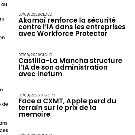
a au
07/08/2026
CLOUD
rs
Akamai renforce la sécurité
contre l’IA dans les entreprises
avec Workforce Protector
on
07/08/2026
CLOUD
Castilla-La Mancha structure
l’IA de son administration
avec Inetum
ue
07/08/2026
IA & GPU
Face a CXMT, Apple perd du
e de
terrain sur le prix de la
memoire
dans
uces