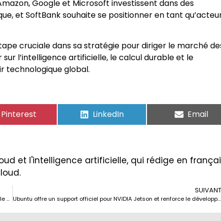
Amazon, Google et Microsoft investissent dans des
ue, et SoftBank souhaite se positionner en tant qu’acteu
ape cruciale dans sa stratégie pour diriger le marché de
 l’intelligence artificielle, le calcul durable et le
r technologique global.
Pinterest
LinkedIn
Email
ud et l'intelligence artificielle, qui rédige en frança
Cloud.
SUIVAN
La programmation ne meurt pas : l’intelligence artificielle redéfinit le rôle du développeur
Ubuntu offre un support officiel pour NVIDIA Jetson et renforce le développement de l’IA en edge.