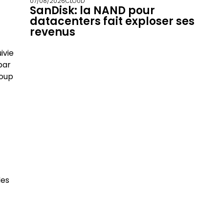
07/08/2026
CLOUD
SanDisk: la NAND pour
datacenters fait exploser ses
revenus
ivie
par
roup
des