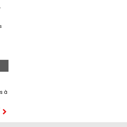
r
s
is à
T