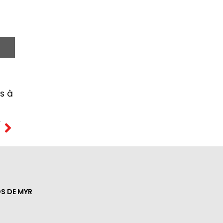
is à
T
S DE MYR