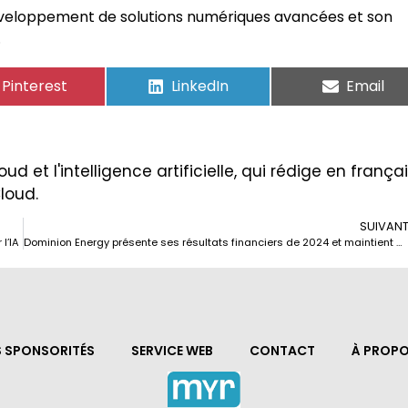
développement de solutions numériques avancées et son
.
Pinterest
LinkedIn
Email
ud et l'intelligence artificielle, qui rédige en frança
Cloud.
SUIVAN
l’IA
Dominion Energy présente ses résultats financiers de 2024 et maintient ses prévisions de croissance
S SPONSORITÉS
SERVICE WEB
CONTACT
À PROPO