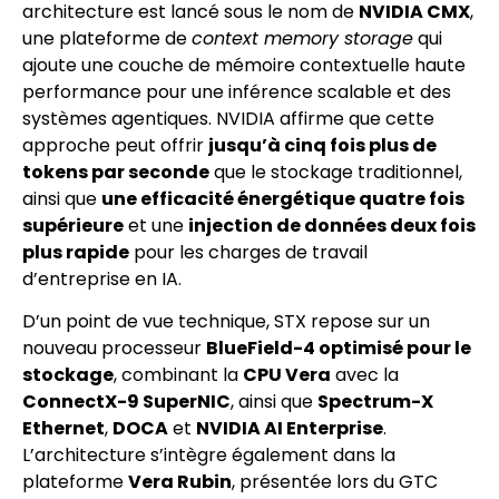
architecture est lancé sous le nom de
NVIDIA CMX
,
une plateforme de
context memory storage
qui
ajoute une couche de mémoire contextuelle haute
performance pour une inférence scalable et des
systèmes agentiques. NVIDIA affirme que cette
approche peut offrir
jusqu’à cinq fois plus de
tokens par seconde
que le stockage traditionnel,
ainsi que
une efficacité énergétique quatre fois
supérieure
et une
injection de données deux fois
plus rapide
pour les charges de travail
d’entreprise en IA.
D’un point de vue technique, STX repose sur un
nouveau processeur
BlueField-4 optimisé pour le
stockage
, combinant la
CPU Vera
avec la
ConnectX-9 SuperNIC
, ainsi que
Spectrum-X
Ethernet
,
DOCA
et
NVIDIA AI Enterprise
.
L’architecture s’intègre également dans la
plateforme
Vera Rubin
, présentée lors du GTC