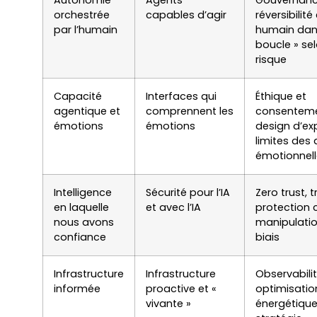
orchestrée
capables d’agir
réversibilité 
par l’humain
humain dan
boucle » sel
risque
Capacité
Interfaces qui
Éthique et
agentique et
comprennent les
consenteme
émotions
émotions
design d’ex
limites des
émotionnel
Intelligence
Sécurité pour l’IA
Zero trust, t
en laquelle
et avec l’IA
protection 
nous avons
manipulatio
confiance
biais
Infrastructure
Infrastructure
Observabilit
informée
proactive et «
optimisatio
vivante »
énergétique