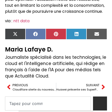
tout en limitant la complexité et la consommation,
plutôt que de poursuivre une croissance continue.
via :
ntt data
X
Facebook
Pinterest
LinkedIn
Email
(Twitter)
Maria Lafaye D.
Journaliste spécialisé dans les technologies, le
cloud et l'intelligence artificielle, qui rédige en
français à l'aide de l'IA pour des médias tels
que Actualité Cloud.
PREVIOUS
SUIVANT
Cloudflare alerte du nouveau schéma d’attaque : ils ne « cambriolent » plus, mais « se connectent » maintenant
Huawei présente ses SuperPoD au MWC 2026 : des clusters jusqu’à 8 192 NPU, une faible latence et un engagement en faveur de l’open source pour l’ère de l’IA