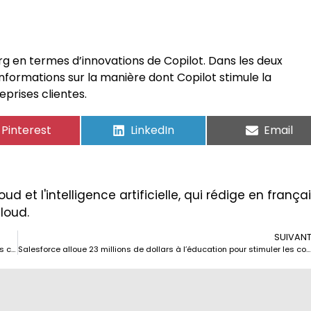
erg en termes d’innovations de Copilot. Dans les deux
nformations sur la manière dont Copilot stimule la
eprises clientes.
Pinterest
LinkedIn
Email
ud et l'intelligence artificielle, qui rédige en frança
Cloud.
SUIVAN
Intel annonce une importante restructuration et de nouvelles stratégies commerciales
Salesforce alloue 23 millions de dollars à l’éducation pour stimuler les compétences critiques à l’ère de l’IA