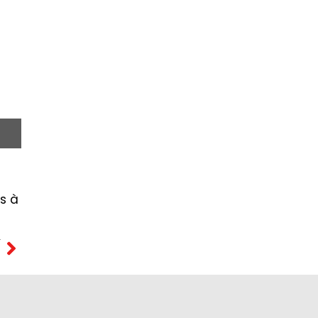
is à
T