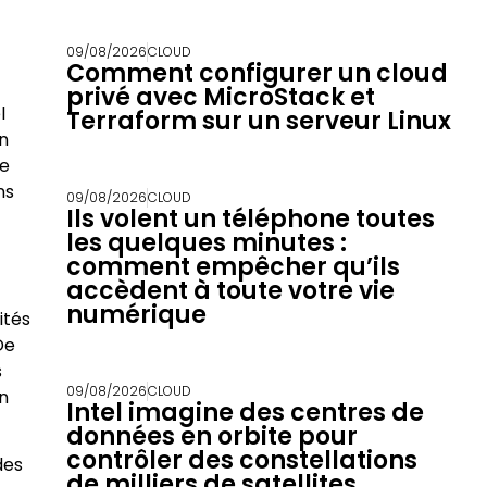
09/08/2026
CLOUD
Comment configurer un cloud
privé avec MicroStack et
l
Terraform sur un serveur Linux
on
ue
ns
09/08/2026
CLOUD
Ils volent un téléphone toutes
les quelques minutes :
comment empêcher qu’ils
accèdent à toute votre vie
numérique
ités
De
s
09/08/2026
CLOUD
en
Intel imagine des centres de
données en orbite pour
contrôler des constellations
des
de milliers de satellites