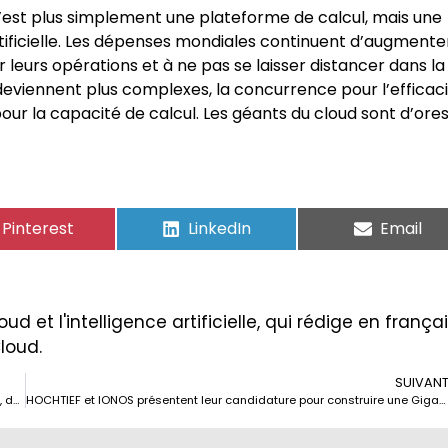
’est plus simplement une plateforme de calcul, mais une
artificielle. Les dépenses mondiales continuent d’augmente
leurs opérations et à ne pas se laisser distancer dans la
eviennent plus complexes, la concurrence pour l’efficac
pour la capacité de calcul. Les géants du cloud sont d’ores
Pinterest
LinkedIn
Email
ud et l'intelligence artificielle, qui rédige en frança
Cloud.
SUIVAN
Le retour des serveurs bare metal en 2025 : le cœur de la performance, de l’IA et de la souveraineté technologique
HOCHTIEF et IONOS présentent leur candidature pour construire une Gigafactory d’IA en Europe