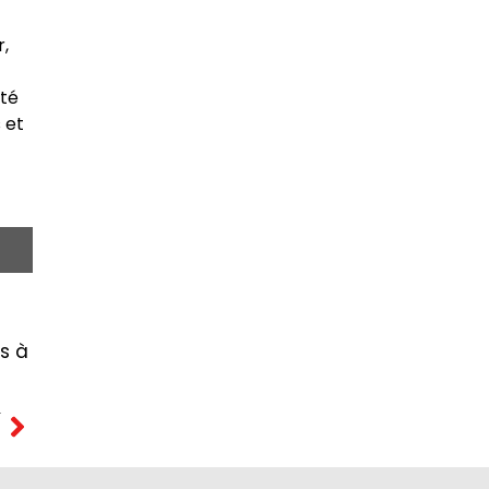
r,
ité
 et
is à
T