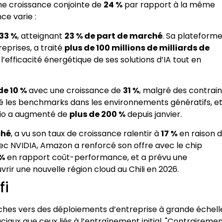
ne croissance conjointe de
24 %
par rapport à la même
ce varie :
33 %
, atteignant
23 % de part de marché
. Sa plateform
reprises, a traité
plus de 100 millions de milliards de
l’efficacité énergétique de ses solutions d’IA tout en
de 10 %
avec une croissance de
31 %
, malgré des contrai
 les benchmarks dans les environnements génératifs, e
udio a augmenté de
plus de 200 %
depuis janvier.
ché
, a vu son taux de croissance ralentir à
17 %
en raison 
vec NVIDIA, Amazon a renforcé son offre avec le chip
 %
en rapport coût-performance, et a prévu une
vrir une nouvelle région cloud au Chili en 2026.
fi
erches vers des déploiements d’entreprise à grande échell
ruciaux que ceux liés à l’entraînement initial. "Contraireme