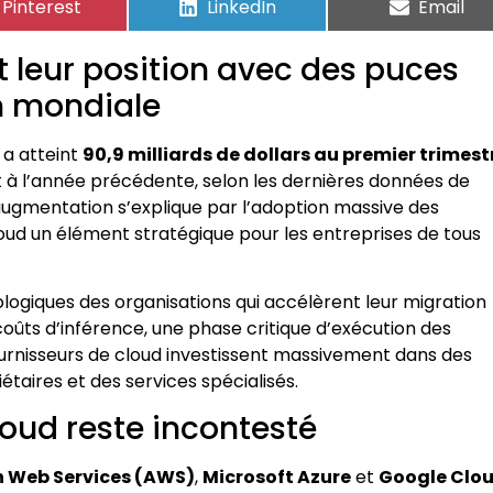
Pinterest
LinkedIn
Email
t leur position avec des puces
n mondiale
 a atteint
90,9 milliards de dollars au premier trimest
 à l’année précédente, selon les dernières données de
augmentation s’explique par l’adoption massive des
u cloud un élément stratégique pour les entreprises de tous
nologiques des organisations qui accélèrent leur migration
coûts d’inférence, une phase critique d’exécution des
ournisseurs de cloud investissent massivement dans des
taires et des services spécialisés.
loud reste incontesté
 Web Services (AWS)
,
Microsoft Azure
et
Google Clo