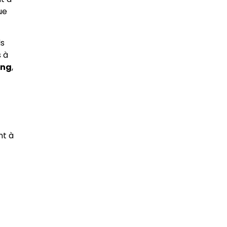
ue
ls
s à
ang
,
nt à