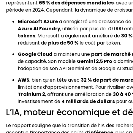
représentent
65 % des dépenses mondiales
, avec u
période en 2024. Cependant, la dynamique de croissan
Microsoft Azure
a enregistré une croissance de
Azure AI Foundry
, utilisée par plus de 70 000 ent
tokens
. Microsoft a également amélioré de
30 %
réduisant de
plus de 50 %
le coût par token.
Google Cloud
a maintenu une
part de marché 
de capacité. Son modèle
Gemini 2.5 Pro
a dominé
l’adoption de son API Gemini et de Google AI St
AWS
, bien qu’en tête avec
32 % de part de mar
limitations d’approvisionnement. Pour rivaliser a
Trainium 2
, offrant une amélioration de
30 à 40
investissement de
4 milliards de dollars
pour ou
L’IA, moteur économique et dé
Le rapport souligne que la transition de l’IA des rech
accentue l’importance des coûts d’
inférence
, plus c