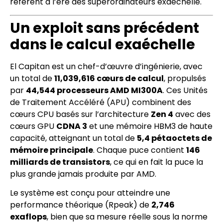
référent à l’ère des superordinateurs exaéchelle.
Un exploit sans précédent
dans le calcul exaéchelle
El Capitan est un chef-d’œuvre d’ingénierie, avec
un total de
11,039,616 cœurs de calcul
, propulsés
par
44,544 processeurs AMD MI300A
. Ces Unités
de Traitement Accéléré (APU) combinent des
cœurs CPU basés sur l’architecture
Zen 4
avec des
cœurs GPU
CDNA 3
et une mémoire HBM3 de haute
capacité, atteignant un total de
5,4 pétaoctets de
mémoire principale
. Chaque puce contient
146
milliards de transistors
, ce qui en fait la puce la
plus grande jamais produite par AMD.
Le système est conçu pour atteindre une
performance théorique (Rpeak) de
2,746
exaflops
, bien que sa mesure réelle sous la norme