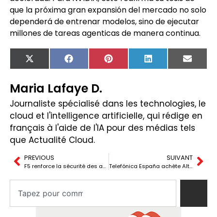
que la próxima gran expansión del mercado no solo
dependerá de entrenar modelos, sino de ejecutar
millones de tareas agenticas de manera continua.
X
Facebook
Pinterest
LinkedIn
Email
(Twitter)
Maria Lafaye D.
Journaliste spécialisé dans les technologies, le
cloud et l'intelligence artificielle, qui rédige en
français à l'aide de l'IA pour des médias tels
que Actualité Cloud.
PREVIOUS
SUIVANT
F5 renforce la sécurité des applications et de l’IA avec Zero Trust et la préparation quantique
Telefónica España achète Altim pour renforcer son activité SAP dans les entreprises