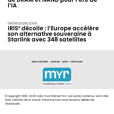
l’IA
09/08/2026
CLOUD
IRIS² décolle : l’Europe accélère
son alternative souveraine à
Starlink avec 348 satellites
ARTICLES SPONSORITÉS
SERVICE WEB
CONTACT
À PROPOS DE MYR
© Copyright 1995-2025 Color Vivo Internet SLU. Les autres contenus sont cités
avec mention de la source. Infrastructure cloud serveurs dédiés de
Stackscale.