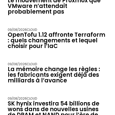
Le mouvement de Proxmox que
VMware n’attendait
probablement pas
09/08/2026
CLOUD
OpenTofu 1.12 affronte Terraform
: quels changements et lequel
choisir pour l’IaC
09/08/2026
CLOUD
La mémoire change les règles :
les fabricants exigent déjà des
milliards à l’avance
09/08/2026
CLOUD
SK hynix investira 54 billions de
wons dans de nouvelles usines
de DRAM et NAND pour l’ère de