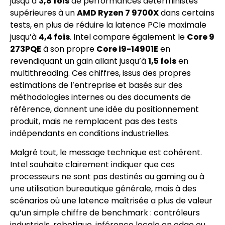
jusqu’à
3,8 fois
de performances déterministes
supérieures à un
AMD Ryzen 7 9700X
dans certains
tests, en plus de réduire la latence PCIe maximale
jusqu’à
4,4 fois
. Intel compare également le
Core 9
273PQE
à son propre
Core i9-14901E
en
revendiquant un gain allant jusqu’à
1,5 fois
en
multithreading. Ces chiffres, issus des propres
estimations de l’entreprise et basés sur des
méthodologies internes ou des documents de
référence, donnent une idée du positionnement
produit, mais ne remplacent pas des tests
indépendants en conditions industrielles.
Malgré tout, le message technique est cohérent.
Intel souhaite clairement indiquer que ces
processeurs ne sont pas destinés au gaming ou à
une utilisation bureautique générale, mais à des
scénarios où une latence maîtrisée a plus de valeur
qu’un simple chiffre de benchmark : contrôleurs
industriels, robotique, inférence locale en edge ou