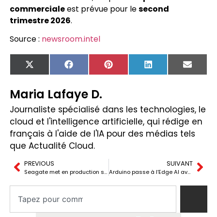
commerciale
est prévue pour le
second
trimestre 2026
.
Source :
newsroom.intel
X
Facebook
Pinterest
LinkedIn
Email
(Twitter)
Maria Lafaye D.
Journaliste spécialisé dans les technologies, le
cloud et l'intelligence artificielle, qui rédige en
français à l'aide de l'IA pour des médias tels
que Actualité Cloud.
PREVIOUS
SUIVANT
Seagate met en production sa plateforme Mozaic 4+ avec des disques jusqu’à 44 To : le HAMR entre en phase « hyperéchelle » et vise les 100 To
Arduino passe à l’Edge AI avec VENTUNO Q et se concentre sur la robotique