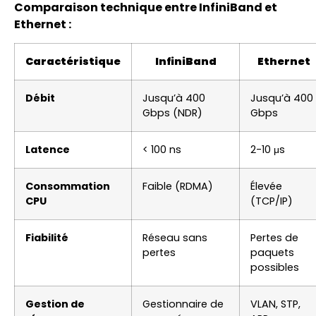
Comparaison technique entre InfiniBand et
Ethernet :
Caractéristique
InfiniBand
Ethernet
Débit
Jusqu’à 400
Jusqu’à 400
Gbps (NDR)
Gbps
Latence
< 100 ns
2-10 μs
Consommation
Faible (RDMA)
Élevée
CPU
(TCP/IP)
Fiabilité
Réseau sans
Pertes de
pertes
paquets
possibles
Gestion de
Gestionnaire de
VLAN, STP,