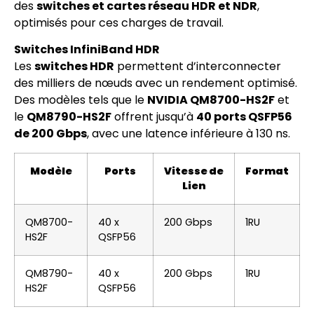
des
switches et cartes réseau HDR et NDR
,
optimisés pour ces charges de travail.
Switches InfiniBand HDR
Les
switches HDR
permettent d’interconnecter
des milliers de nœuds avec un rendement optimisé.
Des modèles tels que le
NVIDIA QM8700-HS2F
et
le
QM8790-HS2F
offrent jusqu’à
40 ports QSFP56
de 200 Gbps
, avec une latence inférieure à 130 ns.
Modèle
Ports
Vitesse de
Format
Lien
QM8700-
40 x
200 Gbps
1RU
HS2F
QSFP56
QM8790-
40 x
200 Gbps
1RU
HS2F
QSFP56