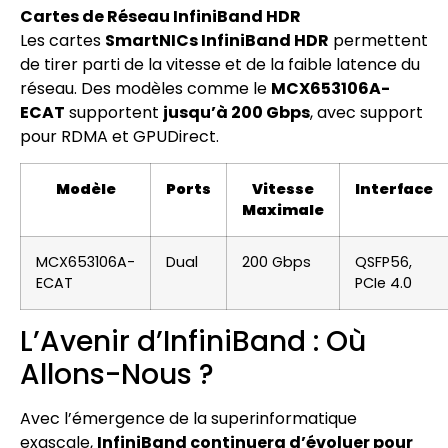
Cartes de Réseau InfiniBand HDR
Les cartes
SmartNICs InfiniBand HDR
permettent
de tirer parti de la vitesse et de la faible latence du
réseau. Des modèles comme le
MCX653106A-
ECAT
supportent
jusqu’à 200 Gbps
, avec support
pour RDMA et GPUDirect.
Modèle
Ports
Vitesse
Interface
Maximale
MCX653106A-
Dual
200 Gbps
QSFP56,
ECAT
PCIe 4.0
L’Avenir d’InfiniBand : Où
Allons-Nous ?
Avec l’émergence de la superinformatique
exascale,
InfiniBand continuera d’évoluer pour