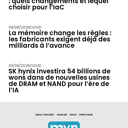
: quels changements et lequel
choisir pour l’IaC
09/08/2026
CLOUD
La mémoire change les règles :
les fabricants exigent déjà des
milliards à l’avance
09/08/2026
CLOUD
SK hynix investira 54 billions de
wons dans de nouvelles usines
de DRAM et NAND pour l’ère de
l’IA
ARTICLES SPONSORITÉS
SERVICE WEB
CONTACT
À PROPOS DE MYR