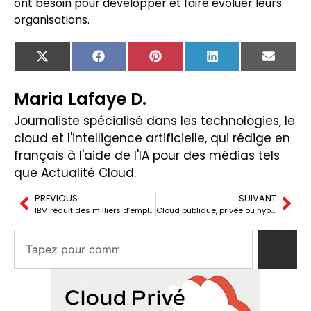
ont besoin pour développer et faire évoluer leurs
organisations.
X
Facebook
Pinterest
LinkedIn
Email
(Twitter)
Maria Lafaye D.
Journaliste spécialisé dans les technologies, le
cloud et l'intelligence artificielle, qui rédige en
français à l'aide de l'IA pour des médias tels
que Actualité Cloud.
PREVIOUS
SUIVANT
IBM réduit des milliers d’emplois aux États-Unis et accélère la délocalisation vers l’Inde.
Cloud publique, privée ou hybride : le défi stratégique des entreprises pour concevoir leur infrastructure