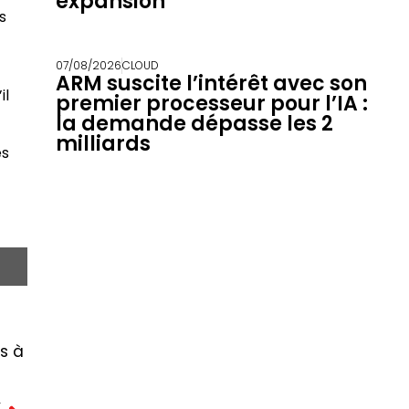
expansion
s
07/08/2026
CLOUD
ARM suscite l’intérêt avec son
il
premier processeur pour l’IA :
la demande dépasse les 2
milliards
es
is à
T