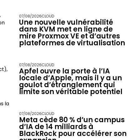
,
07/08/2026
CLOUD
Une nouvelle vulnérabilité
on
dans KVM met en ligne de
mire Proxmox VE et d’autres
plateformes de virtualisation
07/08/2026
CLOUD
ct),
Apfel ouvre la porte à l’IA
locale d’Apple, mais il y a un
goulot d’étranglement qui
limite son véritable potentiel
s la
07/08/2026
CLOUD
Meta cède 80 % d’un campus
d’IA de 14 milliards à
BlackRock pour accélérer son